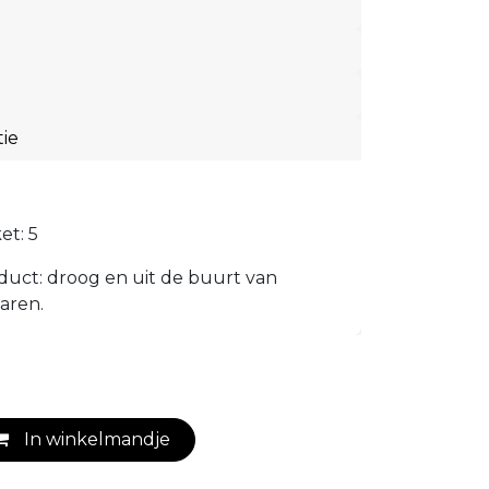
ie
et: 5
uct: droog en uit de buurt van
aren.
In winkelmandje