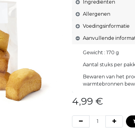
Ingrediënten
Allergenen
Voedingsinformatie
Aanvullende informat
Gewicht : 170 g
Aantal stuks per pakk
Bewaren van het prod
warmtebronnen bew
4,99
€