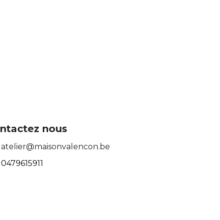
ntactez nous
atelier@maisonvalencon.be
0479615911