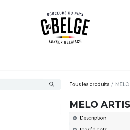
s douceurs
Nos revendeurs
À propos
Blog
Con
Tous les produits
MELO
MELO ARTI
Description
Ingrédients